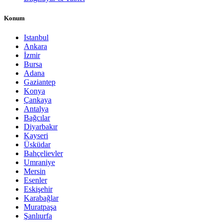
Konum
Istanbul
Ankara
İzmir
Bursa
Adana
Gaziantep
Konya
Çankaya
Antalya
Bağcılar
Diyarbakır
Kayseri
Üsküdar
Bahçelievler
Umraniye
Mersin
Esenler
Eskişehir
Karabağlar
Muratpaşa
Şanlıurfa