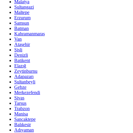
Malatya
Sultangazi
Maltepe
Erzurum
Samsun
Batman
Kahramanmaraş
Van
Ataşehir
Şişli
Denizli
Batikent
Elazığ
Zeytinburnu
Adapazarı
Sultanbeyli
Gebze
Merkezefendi
Sivas
Tarsus
Trabzon
Manisa
Sancaktepe
Balıkesir
Adıyaman