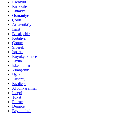
Esenyurt
Kırıkkale
Antakya
Osmaniye
Çorlu
Arnavutköy
İzmit
Başakşehir
Kütahya
Çorum
Siverek
Isparta
Büyükçekmece
Aydın
İskenderun
Viranşehir
Uşak
Aksaray
Kızıltepe
Afyonkarahisar
İnegol
Tokat
Edirne
Derince
Beylikdüzü