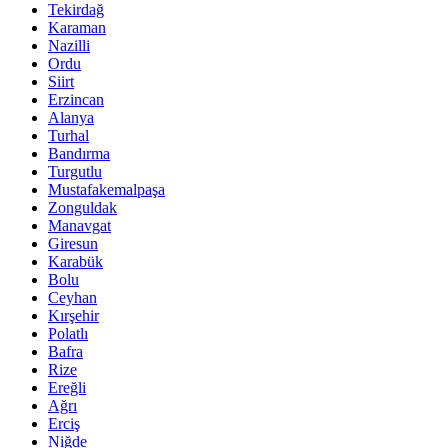
Tekirdağ
Karaman
Nazilli
Ordu
Siirt
Erzincan
Alanya
Turhal
Bandırma
Turgutlu
Mustafakemalpaşa
Zonguldak
Manavgat
Giresun
Karabük
Bolu
Ceyhan
Kırşehir
Polatlı
Bafra
Rize
Ereğli
Ağrı
Erciş
Niğde