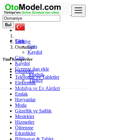
Bul
Giriş
Türkiye
Giriş
Osmaniye
Kaydol
Giriş
Tüm Kategoriler
Kaydol
Ücretsiz ilan ekle
Otomobil
English
Telefonlar ve Tabletler
Türkçe
Elektronik
Mobilya ve Ev Aletleri
Emlak
Hayvanlar
Moda
Güzellik ve Sağlık
Meslekler
Hizmetler
Öğrenme
Etkinlikler
Bilgisayar & Tablet