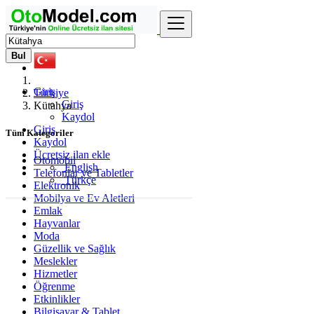
Bul
Giriş
Türkiye
Giriş
Kütahya
Kaydol
Giriş
Tüm Kategoriler
Kaydol
Ücretsiz ilan ekle
Otomobil
English
Telefonlar ve Tabletler
Türkçe
Elektronik
Mobilya ve Ev Aletleri
Emlak
Hayvanlar
Moda
Güzellik ve Sağlık
Meslekler
Hizmetler
Öğrenme
Etkinlikler
Bilgisayar & Tablet