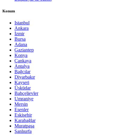
Konum
Istanbul
Ankara
İzmir
Bursa
Adana
Gaziantep
Konya
Çankaya
Antalya
Bağcılar
Diyarbakır
Kayseri
Üsküdar
Bahçelievler
Umraniye
Mersin
Esenler
Eskişehir
Karabağlar
Muratpaşa
Şanlıurfa