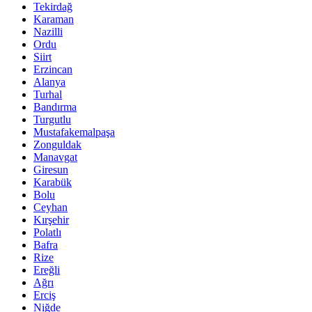
Tekirdağ
Karaman
Nazilli
Ordu
Siirt
Erzincan
Alanya
Turhal
Bandırma
Turgutlu
Mustafakemalpaşa
Zonguldak
Manavgat
Giresun
Karabük
Bolu
Ceyhan
Kırşehir
Polatlı
Bafra
Rize
Ereğli
Ağrı
Erciş
Niğde