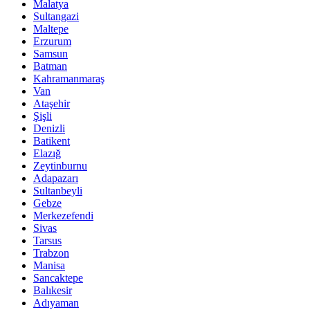
Malatya
Sultangazi
Maltepe
Erzurum
Samsun
Batman
Kahramanmaraş
Van
Ataşehir
Şişli
Denizli
Batikent
Elazığ
Zeytinburnu
Adapazarı
Sultanbeyli
Gebze
Merkezefendi
Sivas
Tarsus
Trabzon
Manisa
Sancaktepe
Balıkesir
Adıyaman