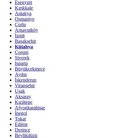
Esenyurt
Kırıkkale
Antakya
Osmaniye
Çorlu
Arnavutköy
İzmit
Başakşehir
Kütahya
Çorum
Siverek
Isparta
Büyükçekmece
Aydın
İskenderun
Viranşehir
Uşak
Aksaray
Kızıltepe
Afyonkarahisar
İnegol
Tokat
Edirne
Derince
Beylikdüzü