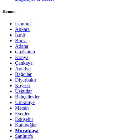
Konum
Istanbul
Ankara
İzmir
Bursa
Adana
Gaziantep
Konya
Çankaya
Antalya
Bağcılar
Diyarbakır
Kayseri
Üsküdar
Bahçelievler
Umraniye
Mersin
Esenler
Eskişehir
Karabağlar
Muratpaşa
Şanlıurfa