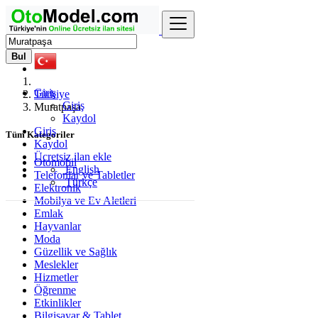
Bul
Giriş
Türkiye
Giriş
Muratpaşa
Kaydol
Giriş
Tüm Kategoriler
Kaydol
Ücretsiz ilan ekle
Otomobil
English
Telefonlar ve Tabletler
Türkçe
Elektronik
Mobilya ve Ev Aletleri
Emlak
Hayvanlar
Moda
Güzellik ve Sağlık
Meslekler
Hizmetler
Öğrenme
Etkinlikler
Bilgisayar & Tablet