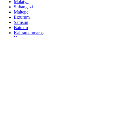
Malatya
Sultangazi
Maltepe
Erzurum
Samsun
Batman
Kahramanmaraş
Van
Ataşehir
Şişli
Denizli
Batikent
Elazığ
Zeytinburnu
Adapazarı
Sultanbeyli
Gebze
Merkezefendi
Sivas
Tarsus
Trabzon
Manisa
Sancaktepe
Balıkesir
Adıyaman