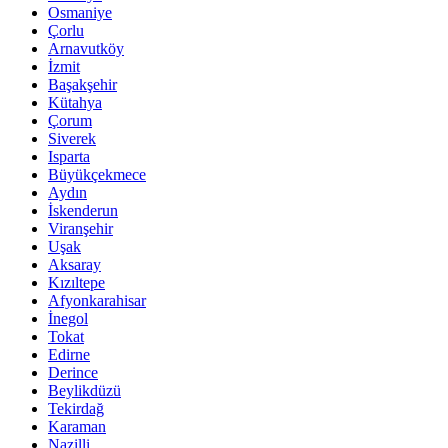
Osmaniye
Çorlu
Arnavutköy
İzmit
Başakşehir
Kütahya
Çorum
Siverek
Isparta
Büyükçekmece
Aydın
İskenderun
Viranşehir
Uşak
Aksaray
Kızıltepe
Afyonkarahisar
İnegol
Tokat
Edirne
Derince
Beylikdüzü
Tekirdağ
Karaman
Nazilli