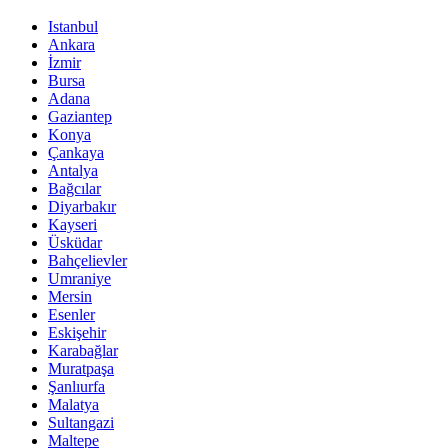
Istanbul
Ankara
İzmir
Bursa
Adana
Gaziantep
Konya
Çankaya
Antalya
Bağcılar
Diyarbakır
Kayseri
Üsküdar
Bahçelievler
Umraniye
Mersin
Esenler
Eskişehir
Karabağlar
Muratpaşa
Şanlıurfa
Malatya
Sultangazi
Maltepe