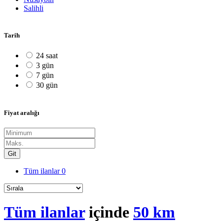
Salihli
Tarih
24 saat
3 gün
7 gün
30 gün
Fiyat aralığı
Git
Tüm ilanlar
0
Tüm ilanlar
içinde
50 km