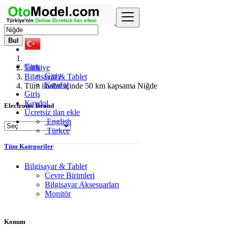
Bul
Giriş
Türkiye
Giriş
Bilgisayar & Tablet
Kaydol
Tüm ilanlar içinde 50 km kapsama Niğde
Giriş
Kaydol
Electronic Brand
Ücretsiz ilan ekle
English
Türkçe
Tüm Kategoriler
Bilgisayar & Tablet
Çevre Birimleri
Bilgisayar Aksesuarları
Monitör
Konum