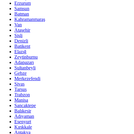
Erzurum
Samsun
Batman
Kahramanmaraş
Van
Ataşehir
Şişli
Denizli
Batikent
Elazığ
Zeytinburnu
Adapazarı
Sultanbeyli
Gebze
Merkezefendi
Sivas
Tarsus
Trabzon
Manisa
Sancaktepe
Balıkesir
Adıyaman
Esenyurt
Kırıkkale
Antakya