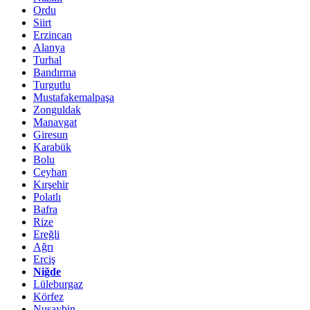
Ordu
Siirt
Erzincan
Alanya
Turhal
Bandırma
Turgutlu
Mustafakemalpaşa
Zonguldak
Manavgat
Giresun
Karabük
Bolu
Ceyhan
Kırşehir
Polatlı
Bafra
Rize
Ereğli
Ağrı
Erciş
Niğde
Lüleburgaz
Körfez
Nusaybin