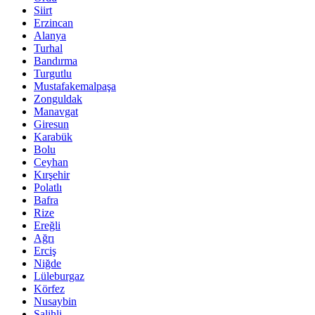
Siirt
Erzincan
Alanya
Turhal
Bandırma
Turgutlu
Mustafakemalpaşa
Zonguldak
Manavgat
Giresun
Karabük
Bolu
Ceyhan
Kırşehir
Polatlı
Bafra
Rize
Ereğli
Ağrı
Erciş
Niğde
Lüleburgaz
Körfez
Nusaybin
Salihli