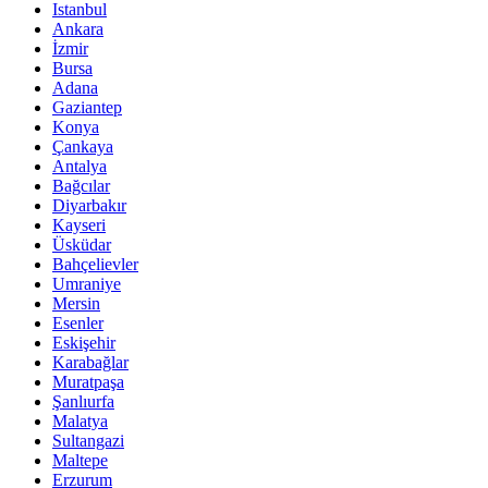
Istanbul
Ankara
İzmir
Bursa
Adana
Gaziantep
Konya
Çankaya
Antalya
Bağcılar
Diyarbakır
Kayseri
Üsküdar
Bahçelievler
Umraniye
Mersin
Esenler
Eskişehir
Karabağlar
Muratpaşa
Şanlıurfa
Malatya
Sultangazi
Maltepe
Erzurum