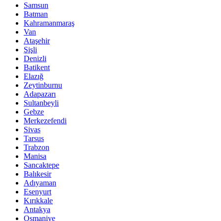
Samsun
Batman
Kahramanmaraş
Van
Ataşehir
Şişli
Denizli
Batikent
Elazığ
Zeytinburnu
Adapazarı
Sultanbeyli
Gebze
Merkezefendi
Sivas
Tarsus
Trabzon
Manisa
Sancaktepe
Balıkesir
Adıyaman
Esenyurt
Kırıkkale
Antakya
Osmaniye