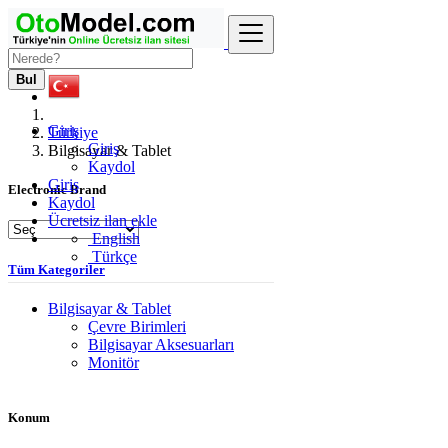
Bul
Giriş
Türkiye
Giriş
Bilgisayar & Tablet
Kaydol
Giriş
Electronic Brand
Kaydol
Ücretsiz ilan ekle
English
Türkçe
Tüm Kategoriler
Bilgisayar & Tablet
Çevre Birimleri
Bilgisayar Aksesuarları
Monitör
Konum