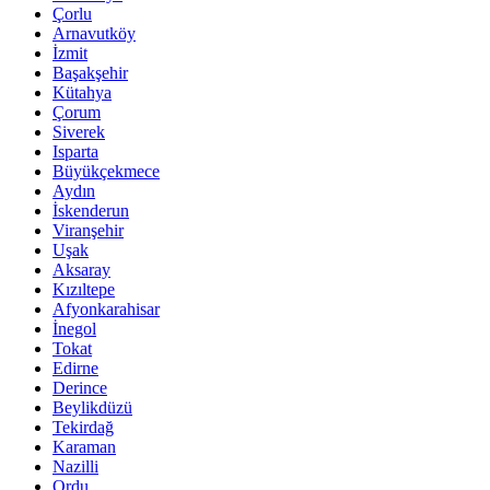
Çorlu
Arnavutköy
İzmit
Başakşehir
Kütahya
Çorum
Siverek
Isparta
Büyükçekmece
Aydın
İskenderun
Viranşehir
Uşak
Aksaray
Kızıltepe
Afyonkarahisar
İnegol
Tokat
Edirne
Derince
Beylikdüzü
Tekirdağ
Karaman
Nazilli
Ordu