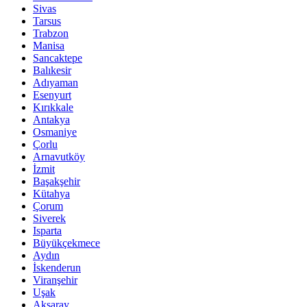
Sivas
Tarsus
Trabzon
Manisa
Sancaktepe
Balıkesir
Adıyaman
Esenyurt
Kırıkkale
Antakya
Osmaniye
Çorlu
Arnavutköy
İzmit
Başakşehir
Kütahya
Çorum
Siverek
Isparta
Büyükçekmece
Aydın
İskenderun
Viranşehir
Uşak
Aksaray