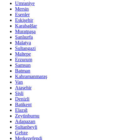
Umraniye
Mersin
Esenler
Eskişehir
Karabağlar
Muratpaşa
Şanlıurfa
Malatya
Sultangazi
Maltepe
Erzurum
Samsun
Batman
Kahramanmaraş
Van
Ataşehir
Şişli
Denizli
Batikent
Elazığ
Zeytinburnu
Adapazarı
Sultanbeyli
Gebze
Merkezefendi