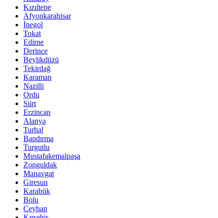
Kızıltepe
Afyonkarahisar
İnegol
Tokat
Edirne
Derince
Beylikdüzü
Tekirdağ
Karaman
Nazilli
Ordu
Siirt
Erzincan
Alanya
Turhal
Bandırma
Turgutlu
Mustafakemalpaşa
Zonguldak
Manavgat
Giresun
Karabük
Bolu
Ceyhan
Kırşehir