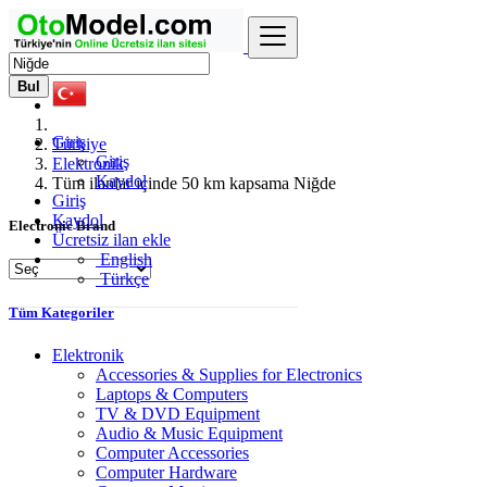
Bul
Giriş
Türkiye
Giriş
Elektronik
Kaydol
Tüm ilanlar içinde 50 km kapsama Niğde
Giriş
Kaydol
Electronic Brand
Ücretsiz ilan ekle
English
Türkçe
Tüm Kategoriler
Elektronik
Accessories & Supplies for Electronics
Laptops & Computers
TV & DVD Equipment
Audio & Music Equipment
Computer Accessories
Computer Hardware