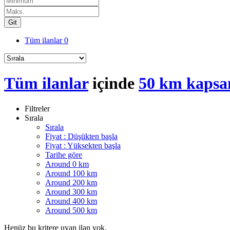
Git
Tüm ilanlar
0
Tüm ilanlar
içinde
50 km kapsa
Filtreler
Sırala
Sırala
Fiyat : Düşükten başla
Fiyat : Yüksekten başla
Tarihe göre
Around 0 km
Around 100 km
Around 200 km
Around 300 km
Around 400 km
Around 500 km
Henüz bu kritere uyan ilan yok.