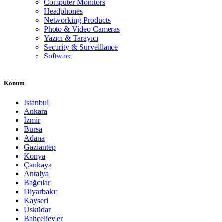
Computer Monitors
Headphones
Networking Products
Photo & Video Cameras
Yazıcı & Tarayıcı
Security & Surveillance
Software
Konum
Istanbul
Ankara
İzmir
Bursa
Adana
Gaziantep
Konya
Çankaya
Antalya
Bağcılar
Diyarbakır
Kayseri
Üsküdar
Bahçelievler