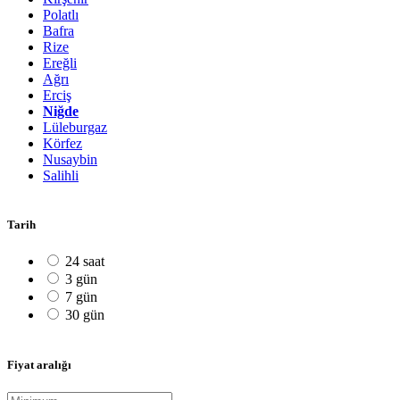
Polatlı
Bafra
Rize
Ereğli
Ağrı
Erciş
Niğde
Lüleburgaz
Körfez
Nusaybin
Salihli
Tarih
24 saat
3 gün
7 gün
30 gün
Fiyat aralığı