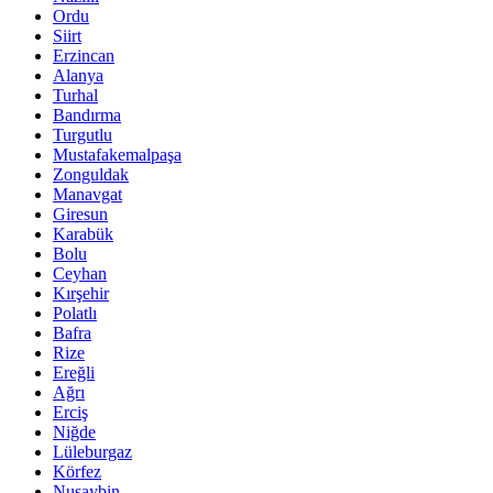
Ordu
Siirt
Erzincan
Alanya
Turhal
Bandırma
Turgutlu
Mustafakemalpaşa
Zonguldak
Manavgat
Giresun
Karabük
Bolu
Ceyhan
Kırşehir
Polatlı
Bafra
Rize
Ereğli
Ağrı
Erciş
Niğde
Lüleburgaz
Körfez
Nusaybin