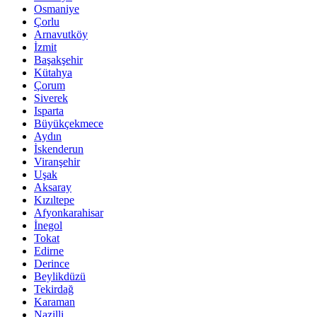
Osmaniye
Çorlu
Arnavutköy
İzmit
Başakşehir
Kütahya
Çorum
Siverek
Isparta
Büyükçekmece
Aydın
İskenderun
Viranşehir
Uşak
Aksaray
Kızıltepe
Afyonkarahisar
İnegol
Tokat
Edirne
Derince
Beylikdüzü
Tekirdağ
Karaman
Nazilli