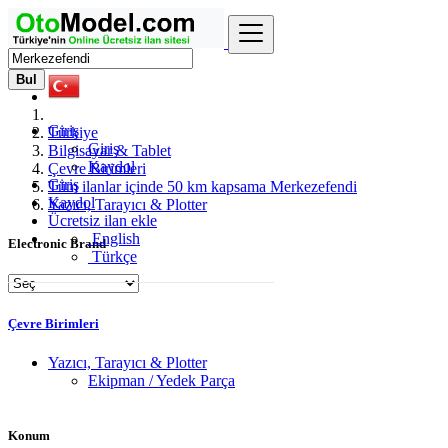
Bul
Giriş
Türkiye
Giriş
Bilgisayar & Tablet
Kaydol
Çevre Birimleri
Giriş
Tüm ilanlar içinde 50 km kapsama Merkezefendi
Kaydol
Yazıcı, Tarayıcı & Plotter
Ücretsiz ilan ekle
English
Electronic Brand
Türkçe
Çevre Birimleri
Yazıcı, Tarayıcı & Plotter
Ekipman / Yedek Parça
Konum