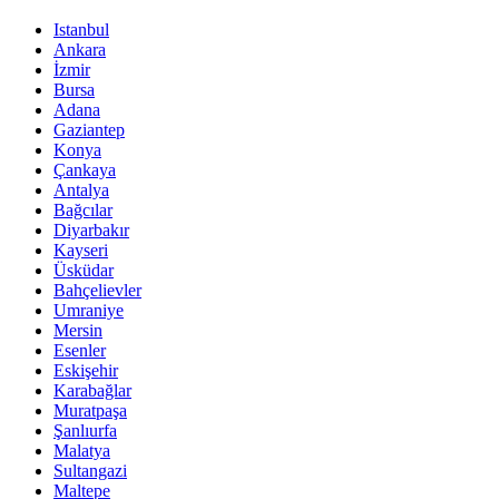
Istanbul
Ankara
İzmir
Bursa
Adana
Gaziantep
Konya
Çankaya
Antalya
Bağcılar
Diyarbakır
Kayseri
Üsküdar
Bahçelievler
Umraniye
Mersin
Esenler
Eskişehir
Karabağlar
Muratpaşa
Şanlıurfa
Malatya
Sultangazi
Maltepe