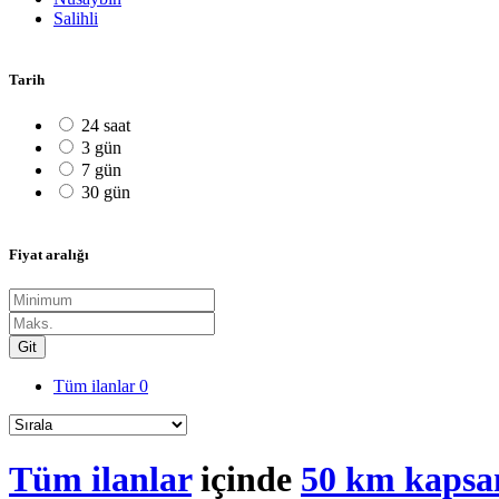
Salihli
Tarih
24 saat
3 gün
7 gün
30 gün
Fiyat aralığı
Git
Tüm ilanlar
0
Tüm ilanlar
içinde
50 km kapsa