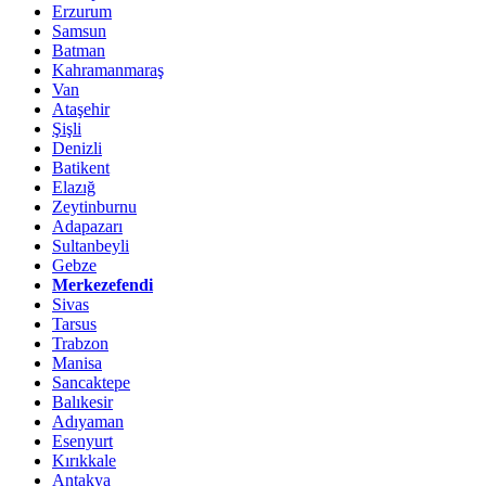
Erzurum
Samsun
Batman
Kahramanmaraş
Van
Ataşehir
Şişli
Denizli
Batikent
Elazığ
Zeytinburnu
Adapazarı
Sultanbeyli
Gebze
Merkezefendi
Sivas
Tarsus
Trabzon
Manisa
Sancaktepe
Balıkesir
Adıyaman
Esenyurt
Kırıkkale
Antakya