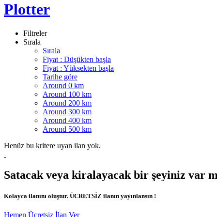
Plotter
Filtreler
Sırala
Sırala
Fiyat : Düşükten başla
Fiyat : Yüksekten başla
Tarihe göre
Around 0 km
Around 100 km
Around 200 km
Around 300 km
Around 400 km
Around 500 km
Henüz bu kritere uyan ilan yok.
Satacak veya kiralayacak bir şeyiniz var 
Kolayca ilanını oluştur. ÜCRETSİZ ilanın yayınlansın !
Hemen Ücretsiz İlan Ver