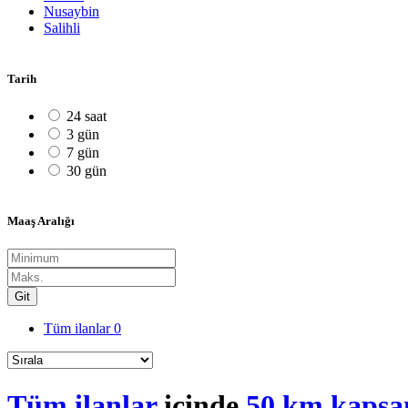
Nusaybin
Salihli
Tarih
24 saat
3 gün
7 gün
30 gün
Maaş Aralığı
Git
Tüm ilanlar
0
Tüm ilanlar
içinde
50 km kaps