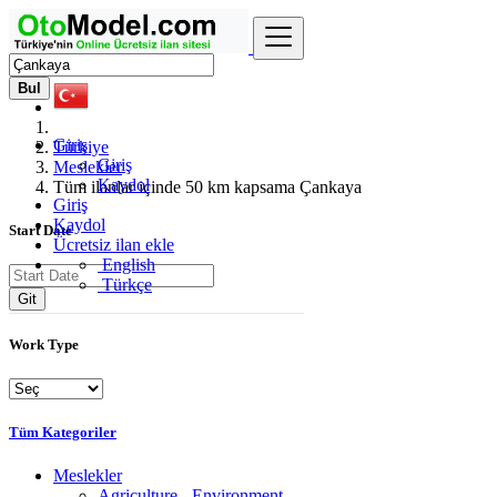
Bul
Giriş
Türkiye
Giriş
Meslekler
Kaydol
Tüm ilanlar içinde 50 km kapsama Çankaya
Giriş
Kaydol
Start Date
Ücretsiz ilan ekle
English
Türkçe
Git
Work Type
Tüm Kategoriler
Meslekler
Agriculture - Environment