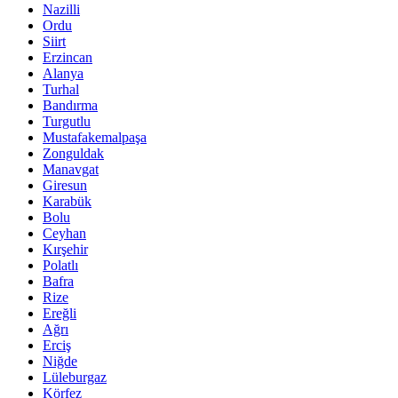
Nazilli
Ordu
Siirt
Erzincan
Alanya
Turhal
Bandırma
Turgutlu
Mustafakemalpaşa
Zonguldak
Manavgat
Giresun
Karabük
Bolu
Ceyhan
Kırşehir
Polatlı
Bafra
Rize
Ereğli
Ağrı
Erciş
Niğde
Lüleburgaz
Körfez