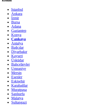
Konum
Istanbul
Ankara
İzmir
Bursa
Adana
Gaziantep
Konya
Çankaya
Antalya
Bağcılar
Diyarbakır
Kayseri
Üsküdar
Bahçelievler
Umraniye
Mersin
Esenler
Eskişehir
Karabağlar
Muratpaşa
Şanlıurfa
Malatya
Sultangazi