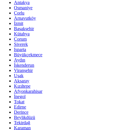
Antakya
Osmaniye
Çorlu
Arnavutköy
İzmit
Başakşehir
Kütahya
Çorum
Siverek
Isparta
Büyükçekmece
Aydın
İskenderun
Viranşehir
Uşak
Aksaray
Kızıltepe
Afyonkarahisar
İnegol
Tokat
Edirne
Derince
Beylikdüzü
Tekirdağ
Karaman