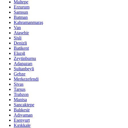
Maltepe
Erzurum
Samsun
Batman
Kahramanmaraş
Van
Ataşehir
Şişli
Denizli
Batikent
Elazığ
Zeytinburnu
Adapazarı
Sultanbeyli
Gebze
Merkezefendi
Sivas
Tarsus
Trabzon
Manisa
Sancaktepe
Balıkesir
Adıyaman
Esenyurt
Kırıkkale