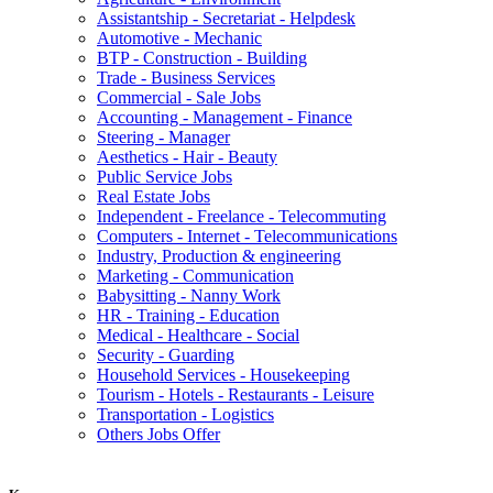
Assistantship - Secretariat - Helpdesk
Automotive - Mechanic
BTP - Construction - Building
Trade - Business Services
Commercial - Sale Jobs
Accounting - Management - Finance
Steering - Manager
Aesthetics - Hair - Beauty
Public Service Jobs
Real Estate Jobs
Independent - Freelance - Telecommuting
Computers - Internet - Telecommunications
Industry, Production & engineering
Marketing - Communication
Babysitting - Nanny Work
HR - Training - Education
Medical - Healthcare - Social
Security - Guarding
Household Services - Housekeeping
Tourism - Hotels - Restaurants - Leisure
Transportation - Logistics
Others Jobs Offer