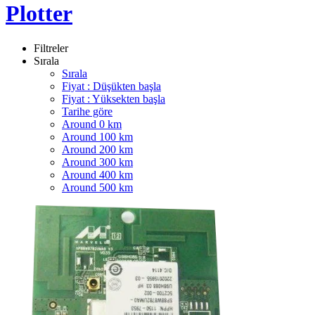
Plotter
Filtreler
Sırala
Sırala
Fiyat : Düşükten başla
Fiyat : Yüksekten başla
Tarihe göre
Around 0 km
Around 100 km
Around 200 km
Around 300 km
Around 400 km
Around 500 km