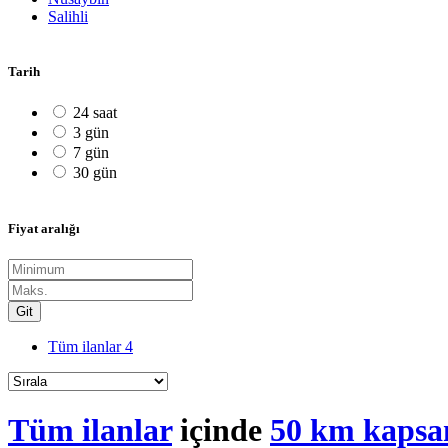
Salihli
Tarih
24 saat
3 gün
7 gün
30 gün
Fiyat aralığı
Git
Tüm ilanlar
4
Tüm ilanlar
içinde
50 km kapsa