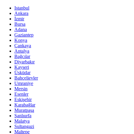
Istanbul
Ankara
İzmir
Bursa
Adana
Gaziantep
Konya
Çankaya
Antalya
Bağcılar
Diyarbakır
Kayseri
Üsküdar
Bahçelievler
Umraniye
Mersin
Esenler
Eskişehir
Karabağlar
Muratpaşa
Şanlıurfa
Malatya
Sultangazi
Maltepe