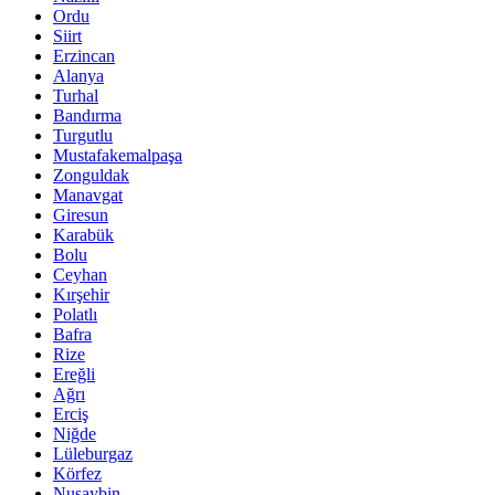
Ordu
Siirt
Erzincan
Alanya
Turhal
Bandırma
Turgutlu
Mustafakemalpaşa
Zonguldak
Manavgat
Giresun
Karabük
Bolu
Ceyhan
Kırşehir
Polatlı
Bafra
Rize
Ereğli
Ağrı
Erciş
Niğde
Lüleburgaz
Körfez
Nusaybin