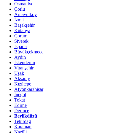
Osmaniye
Çorlu
Arnavutköy
İzmit
Başakşehir
Kütahya
Çorum
Siverek
Isparta
Büyükçekmece
Aydın
İskenderun
Viranşehir
Uşak
Aksaray
Kızıltepe
Afyonkarahisar
İnegol
Tokat
Edirne
Derince
Beylikdüzü
Tekirdağ
Karaman
Nazilli