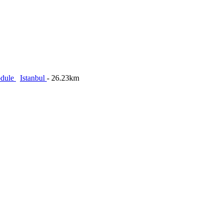
odule
Istanbul
- 26.23km