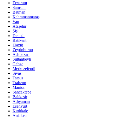
Erzurum
Samsun
Batman
Kahramanmaraş
Van
Ataşehir
Şişli
Denizli
Batikent
Elazığ
Zeytinburnu
Adapazarı
Sultanbeyli
Gebze
Merkezefendi
Sivas
Tarsus
Trabzon
Manisa
Sancaktepe
Balıkesir
Adıyaman
Esenyurt
Kırıkkale
Antakya