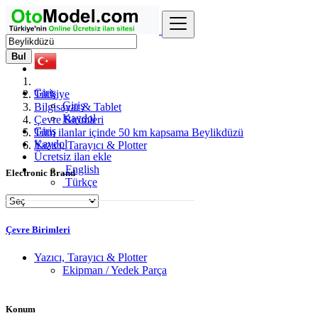
Bul
Giriş
Türkiye
Giriş
Bilgisayar & Tablet
Kaydol
Çevre Birimleri
Giriş
Tüm ilanlar içinde 50 km kapsama Beylikdüzü
Kaydol
Yazıcı, Tarayıcı & Plotter
Ücretsiz ilan ekle
English
Electronic Brand
Türkçe
Çevre Birimleri
Yazıcı, Tarayıcı & Plotter
Ekipman / Yedek Parça
Konum