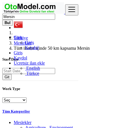
Bul
Giriş
Türkiye
Giriş
Meslekler
Kaydol
Tüm ilanlar içinde 50 km kapsama Mersin
Giriş
Kaydol
Start Date
Ücretsiz ilan ekle
English
Türkçe
Git
Work Type
Tüm Kategoriler
Meslekler
Agriculture - Environment