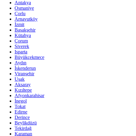
Antakya
Osmaniye
Çorlu
Arnavutköy
İzmit
Başakşehir
Kütahya
Çorum
Siverek
Isparta
Büyükçekmece
Aydın
İskenderun
Viranşehir
Uşak
Aksaray
Kızıltepe
Afyonkarahisar
İnegol
Tokat
Edirne
Derince
Beylikdüzü
Tekirdağ
Karaman