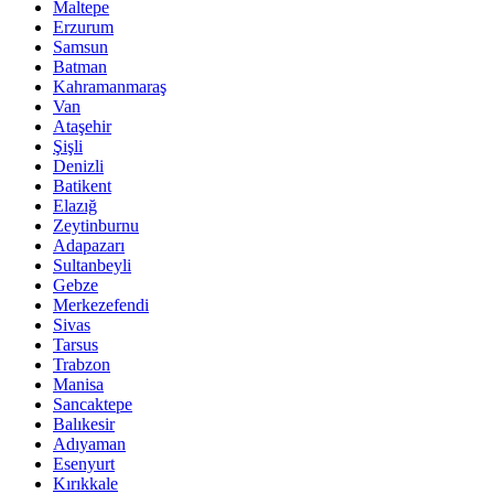
Maltepe
Erzurum
Samsun
Batman
Kahramanmaraş
Van
Ataşehir
Şişli
Denizli
Batikent
Elazığ
Zeytinburnu
Adapazarı
Sultanbeyli
Gebze
Merkezefendi
Sivas
Tarsus
Trabzon
Manisa
Sancaktepe
Balıkesir
Adıyaman
Esenyurt
Kırıkkale