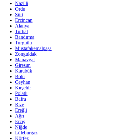
Nazilli
Ordu
Siirt
Erzincan
Alanya
Turhal
Bandırma
Turgutlu
Mustafakemalpaşa
Zonguldak
Manavgat
Giresun
Karabük
Bolu
Ceyhan
Kırşehir
Polatlı
Bafra
Rize
Ereğli
Ağrı
Erciş
Niğde
Lüleburgaz
Körfez