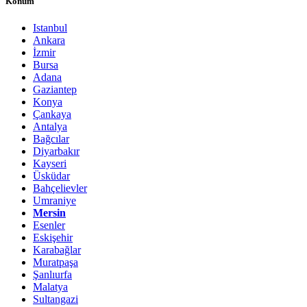
Konum
Istanbul
Ankara
İzmir
Bursa
Adana
Gaziantep
Konya
Çankaya
Antalya
Bağcılar
Diyarbakır
Kayseri
Üsküdar
Bahçelievler
Umraniye
Mersin
Esenler
Eskişehir
Karabağlar
Muratpaşa
Şanlıurfa
Malatya
Sultangazi