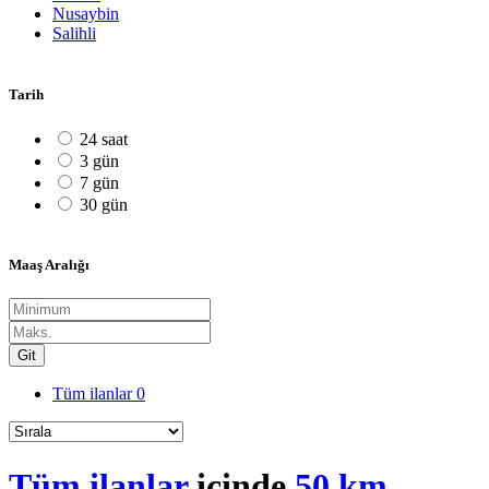
Nusaybin
Salihli
Tarih
24 saat
3 gün
7 gün
30 gün
Maaş Aralığı
Git
Tüm ilanlar
0
Tüm ilanlar
içinde
50 km